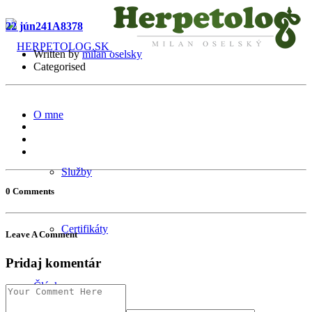
22 jún
241A8378
Written by
milan oselsky
Categorised
O mne
Služby
0 Comments
Certifikáty
Leave A Comment
Pridaj komentár
Články