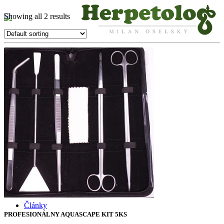
Showing all 2 results
O mne
Služby
Certifikáty
Články
PROFESIONÁLNY AQUASCAPE KIT 5KS