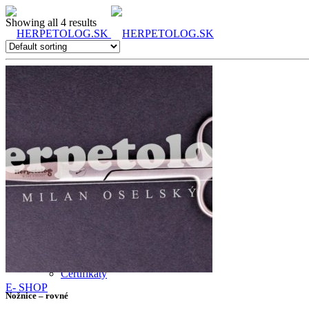
Showing all 4 results
O mne
Služby
Certifikáty
E- SHOP
Nožnice – rovné