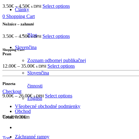
3.50
€
–
4.50
€
Select options
s DPH
Články
0
Shopping Cart
Nožnice – zahnuté
Blog
3.50
€
–
4.50
€
Select options
s DPH
Slovenčina
Shopping Cart
Pean
Zoznam odbornej publikačnej
12.00
€
–
35.00
€
Select options
s DPH
Slovenčina
Pinzeta
činnosti
Checkout
9.00
€
–
26.00
€
Select options
s DPH
English
Všeobecné obchodné podmienky
Obchod
Total:
0.00
€
Creative.team
Záchranné rampy
Top