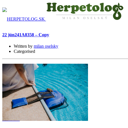
22 jún
241A8358 – Copy
Written by
milan oselsky
Categorised
O mne
Služby
Certifikáty
E- SHOP