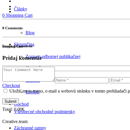
Články
0
Shopping Cart
0 Comments
Blog
Slovenčina
Leave A Comment
Shopping Cart
Zoznam odbornej publikačnej
Pridaj komentár
Slovenčina
činnosti
Checkout
Uložiť moje meno, e-mail a webovú stránku v tomto prehliadači 
English
Obchod
Total:
0.00
€
Všeobecné obchodné podmienky
Creative.team
Záchranné rampy