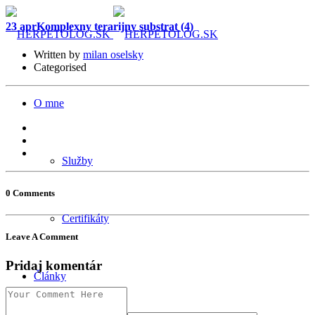
23 apr
Komplexny terarijny substrat (4)
Written by
milan oselsky
Categorised
O mne
Služby
0 Comments
Certifikáty
Leave A Comment
Pridaj komentár
Články