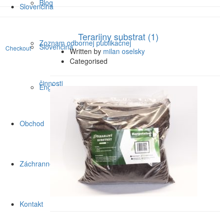
Blog
Slovenčina
Terarijny substrat (1)
23 apr
Zoznam odbornej publikačnej
Slovenčina
Checkout
Written by
milan oselsky
Categorised
činnosti
English
Obchod
Záchranné rampy
Kontakt