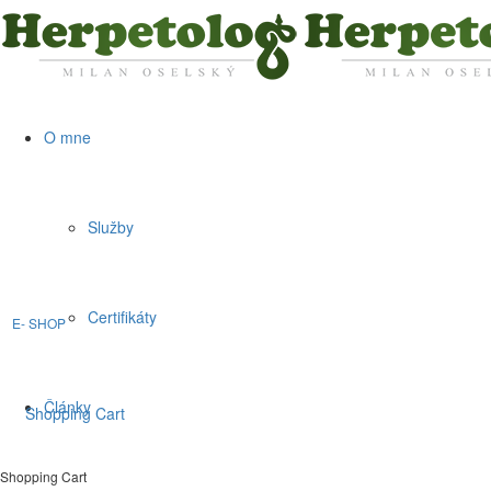
O mne
Služby
Certifikáty
E- SHOP
Články
Shopping Cart
0
Shopping Cart