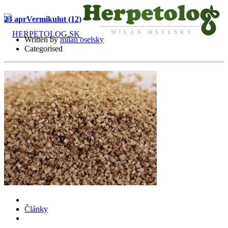
23 apr
Vermikulut (12)
Written by
milan oselsky
Categorised
O mne
Služby
Certifikáty
Články