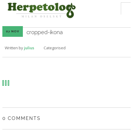
cropped-ikona
07 NOV
O MNE
Written by
julius
Categorised
ČLÁNKY
OBCHOD
ZÁCHRANNÉ RAMPY
KONTAKT
E- SHOP
0 COMMENTS
SHOPPING CART
0