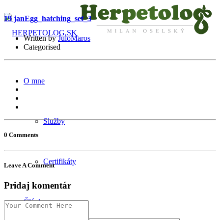
19 jan
Egg_hatching_set_3
Written by
JuloMaros
Categorised
O mne
Služby
0 Comments
Certifikáty
Leave A Comment
Pridaj komentár
Články