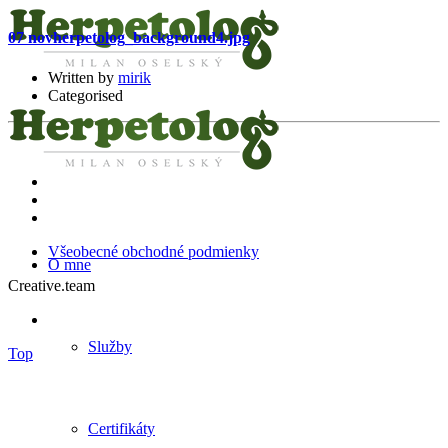
07 nov
herpetolog_background4.jpg
Written by
mirik
Categorised
Všeobecné obchodné podmienky
O mne
Creative.team
Služby
Top
Certifikáty