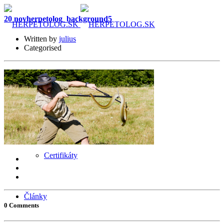
20 nov
herpetolog_background5
Written by
julius
Categorised
O mne
Služby
Certifikáty
Články
0 Comments