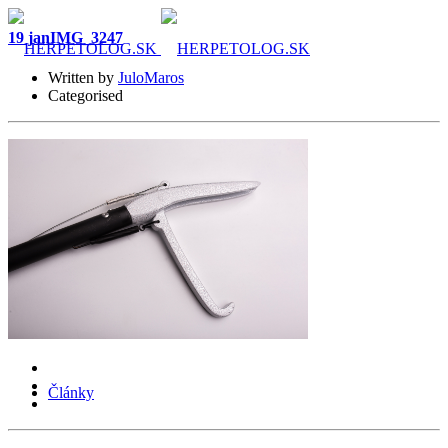
19 jan
IMG_3247
Written by
JuloMaros
Categorised
O mne
Služby
Certifikáty
Články