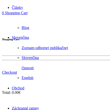
Články
0
Shopping Cart
Blog
Slovenčina
Shopping Cart
Zoznam odbornej publikačnej
Slovenčina
činnosti
Checkout
English
Obchod
Total:
0.00
€
Záchranné rampy