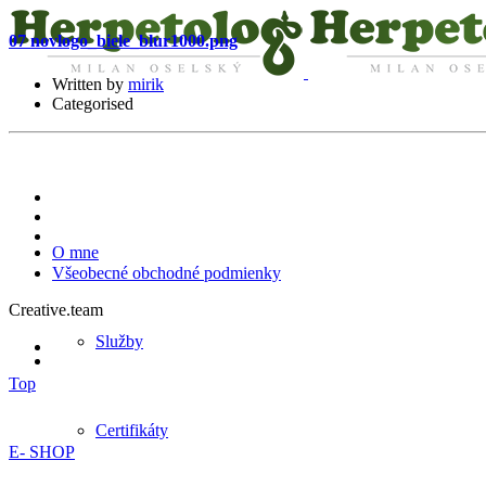
07 nov
logo_biele_blur1000.png
Written by
mirik
Categorised
O mne
Všeobecné obchodné podmienky
Creative.team
Služby
Top
Certifikáty
E- SHOP