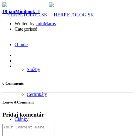
19 jan
Minihook_1
Written by
JuloMaros
Categorised
O mne
Služby
0 Comments
Certifikáty
Leave A Comment
Pridaj komentár
Články