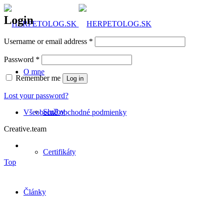
Login
Username or email address
*
Password
*
O mne
Remember me
Log in
Lost your password?
Služby
Všeobecné obchodné podmienky
Creative.team
Certifikáty
Top
Články