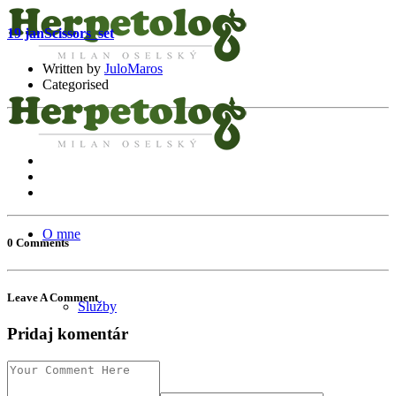
19 jan
Scissors_set
Written by
JuloMaros
Categorised
O mne
0 Comments
Leave A Comment
Služby
Pridaj komentár
Certifikáty