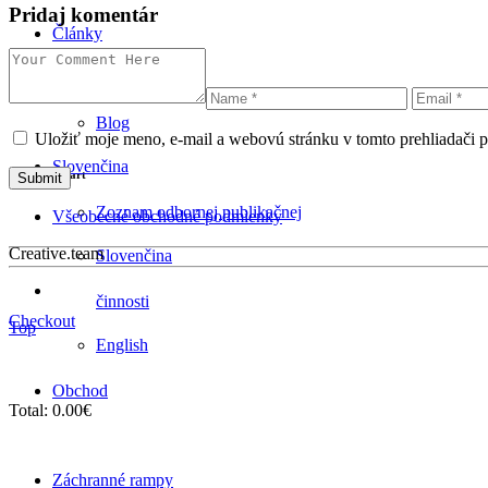
Pridaj komentár
Články
0
Shopping Cart
Blog
Uložiť moje meno, e-mail a webovú stránku v tomto prehliadači 
Slovenčina
Shopping Cart
Zoznam odbornej publikačnej
Všeobecné obchodné podmienky
Creative.team
Slovenčina
činnosti
Checkout
Top
English
Obchod
Total:
0.00
€
Záchranné rampy