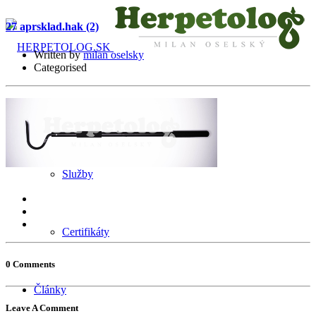
27 apr
sklad.hak (2)
Written by
milan oselsky
Categorised
O mne
Služby
Certifikáty
0 Comments
Články
Leave A Comment